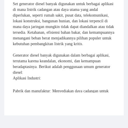
Set generator diesel banyak digunakan untuk berbagai aplikasi
di mana listrik cadangan atau daya utama yang andal
diperlukan, seperti rumah sakit, pusat data, telekomunikasi,
lokasi konstruksi, bangunan hunian, dan lokasi terpencil di
mana daya jaringan mungkin tidak dapat diandalkan atau tidak
tersedia. Ketahanan, efisiensi bahan bakar, dan kemampuannya
menangani beban berat menjadikannya pilihan populer untuk
kebutuhan pembangkitan listrik yang kritis.
Generator diesel banyak digunakan dalam berbagai aplikasi,
terutama karena keandalan, ekonomi, dan kemampuan
beradaptasinya. Berikut adalah penggunaan umum generator
diesel:
Aplikasi Industri:
Pabrik dan manufaktur: Menyediakan daya cadangan untuk
pabrik dan manufaktur guna memastikan operasi peralatan
produksi secara berkelanjutan serta menghindari gangguan dan
kerugian produksi.
Tambang dan Pertambangan: Menyediakan daya stabil untuk
peralatan pertambangan dan operasi pertambangan di daerah