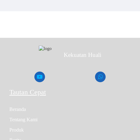
terpencil atau tempat tanpa jaringan listrik yang andal.
Lokasi konstruksi: Menyediakan tenaga sementara atau
konvensional ke lokasi konstruksi untuk mendukung operasi
mesin dan peralatan konstruksi.
Kekuatan Huali
<
>
Set generator diesel Perkins 1500kW
Tautan Cepat
Beranda
Tentang Kami
Produk