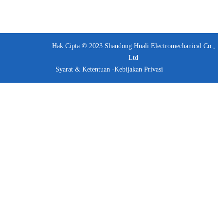
Hak Cipta © 2023 Shandong Huali Electromechanical Co.,
Ltd
Syarat & Ketentuan ·
Kebijakan Privasi