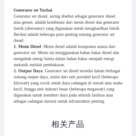
Generator set Yuchai
Generator set diesel, sering disebut sebagai generator diesel
atau genset, adalah kombinasi dari mesin diesel dan generator
listrik (alternator) yang digunakan untuk menghasilkan listrik.
Berikut adalah beberapa poin penting tentang generator set
diesel:
1.
Mesin Diesel
:
Mesin diesel adalah komponen utama dari
generator set. Mesin ini menggunakan bahan bakar diesel dan
mengubah energi kimia dalam bahan bakar menjadi energi
mekanik melalui pembakaran.
2. Output Daya
:
Generator set diesel tersedia dalam berbagai
rentang output daya, mulai dari unit portabel kecil (beberapa
kilowatt) yang cocok untuk daya cadangan di rumah atau usaha
kecil, hingga unit industri besar (beberapa megawatt) yang
digunakan untuk memberi daya pada seluruh fasilitas atau
sebagai cadangan darurat untuk infrastruktur penting.
3. Aplikasi
:
Generator set ini digunakan dalam berbagai
aplikasi di mana listrik yang andal sangat penting, termasuk
Generator
lokasi konstruksi, rumah sakit, pusat data, fasilitas
Diesel
l
相关产品
telekomunikasi, daerah terpencil dengan pasokan listrik yang
Cummins
Generator
tidak stabil, dan sebagai daya cadangan jika terjadi kegagalan